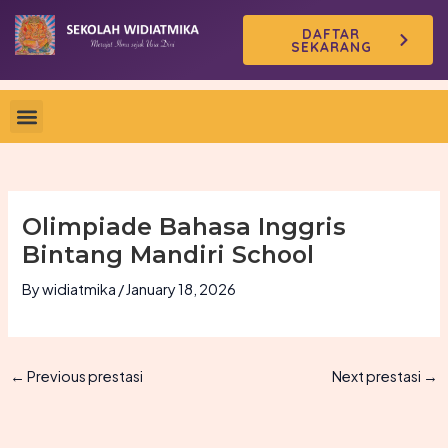
Skip
DAFTAR
to
SEKARANG
content
Olimpiade Bahasa Inggris
Bintang Mandiri School
By
widiatmika
/
January 18, 2026
←
Previous prestasi
Next prestasi
→