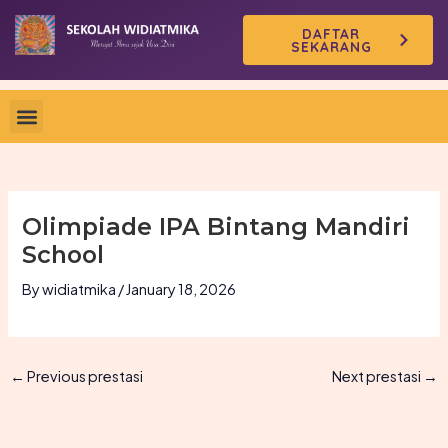
Skip
DAFTAR
to
SEKARANG
content
Olimpiade IPA Bintang Mandiri
School
By
widiatmika
/
January 18, 2026
←
Previous prestasi
Next prestasi
→