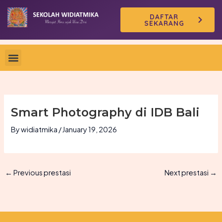
Skip
DAFTAR
to
SEKARANG
content
Smart Photography di IDB Bali
By
widiatmika
/
January 19, 2026
←
Previous prestasi
Next prestasi
→