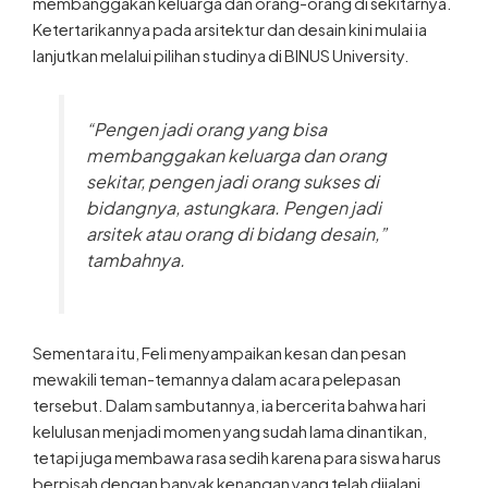
membanggakan keluarga dan orang-orang di sekitarnya.
Ketertarikannya pada arsitektur dan desain kini mulai ia
lanjutkan melalui pilihan studinya di BINUS University.
“Pengen jadi orang yang bisa
membanggakan keluarga dan orang
sekitar, pengen jadi orang sukses di
bidangnya, astungkara. Pengen jadi
arsitek atau orang di bidang desain,”
tambahnya.
Sementara itu, Feli menyampaikan kesan dan pesan
mewakili teman-temannya dalam acara pelepasan
tersebut. Dalam sambutannya, ia bercerita bahwa hari
kelulusan menjadi momen yang sudah lama dinantikan,
tetapi juga membawa rasa sedih karena para siswa harus
berpisah dengan banyak kenangan yang telah dijalani