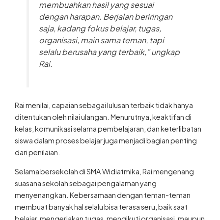
membuahkan hasil yang sesuai
dengan harapan. Berjalan beriringan
saja, kadang fokus belajar, tugas,
organisasi, main sama teman, tapi
selalu berusaha yang terbaik,” ungkap
Rai.
Rai menilai, capaian sebagai lulusan terbaik tidak hanya
ditentukan oleh nilai ulangan. Menurutnya, keaktifan di
kelas, komunikasi selama pembelajaran, dan keterlibatan
siswa dalam proses belajar juga menjadi bagian penting
dari penilaian.
Selama bersekolah di SMA Widiatmika, Rai mengenang
suasana sekolah sebagai pengalaman yang
menyenangkan. Kebersamaan dengan teman-teman
membuat banyak hal selalu bisa terasa seru, baik saat
belajar, mengerjakan tugas, mengikuti organisasi, maupun