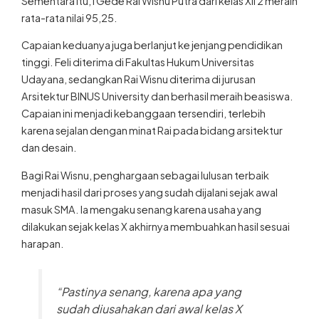
Sementara itu, I Gede Rai Wisnu Putra dari kelas XII 2 meraih
rata-rata nilai 95,25.
Capaian keduanya juga berlanjut ke jenjang pendidikan
tinggi. Feli diterima di Fakultas Hukum Universitas
Udayana, sedangkan Rai Wisnu diterima di jurusan
Arsitektur BINUS University dan berhasil meraih beasiswa.
Capaian ini menjadi kebanggaan tersendiri, terlebih
karena sejalan dengan minat Rai pada bidang arsitektur
dan desain.
Bagi Rai Wisnu, penghargaan sebagai lulusan terbaik
menjadi hasil dari proses yang sudah dijalani sejak awal
masuk SMA. Ia mengaku senang karena usaha yang
dilakukan sejak kelas X akhirnya membuahkan hasil sesuai
harapan.
“Pastinya senang, karena apa yang
sudah diusahakan dari awal kelas X