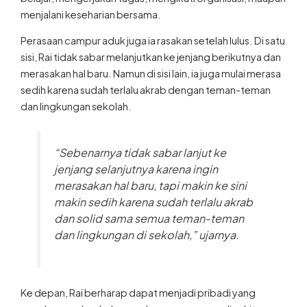
menjalani keseharian bersama.
Perasaan campur aduk juga ia rasakan setelah lulus. Di satu
sisi, Rai tidak sabar melanjutkan ke jenjang berikutnya dan
merasakan hal baru. Namun di sisi lain, ia juga mulai merasa
sedih karena sudah terlalu akrab dengan teman-teman
dan lingkungan sekolah.
“Sebenarnya tidak sabar lanjut ke
jenjang selanjutnya karena ingin
merasakan hal baru, tapi makin ke sini
makin sedih karena sudah terlalu akrab
dan solid sama semua teman-teman
dan lingkungan di sekolah,” ujarnya.
Ke depan, Rai berharap dapat menjadi pribadi yang